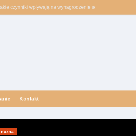
Jakie czynniki wpływają na wynagrodzenie sędziów?
Nieśmiertelni na
anie
Kontakt
a nożna