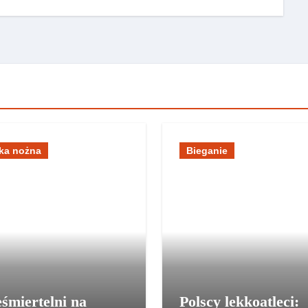
łka nożna
Bieganie
eśmiertelni na
Polscy lekkoatleci: