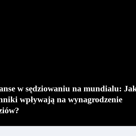
anse w sędziowaniu na mundialu: Jak
undialu: Jakie czynniki
nniki wpływają na wynagrodzenie
e sędziów?
ziów?
iki wpływają na wynagrodzenie sędziów podczas
ę, że rola sędziego to po prostu egzekwowanie zasad i
 taka, że finanse odgrywają również istotną…