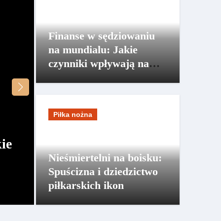
Finanse w sędziowaniu
na mundialu: Jakie
czynniki wpływają na
wynagrodzenie sędziów?
Piłka nożna
ie
Nieśmiertelni na boisku:
Nieśmiertelni na boisku: Spuś
Spuścizna i dziedzictwo
dziedzictwo piłkarskich ikon
piłkarskich ikon