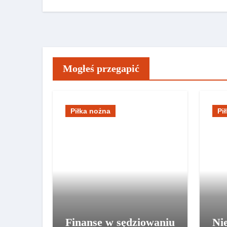
Mogłeś przegapić
Piłka nożna
Pi
Finanse w sędziowaniu
Ni