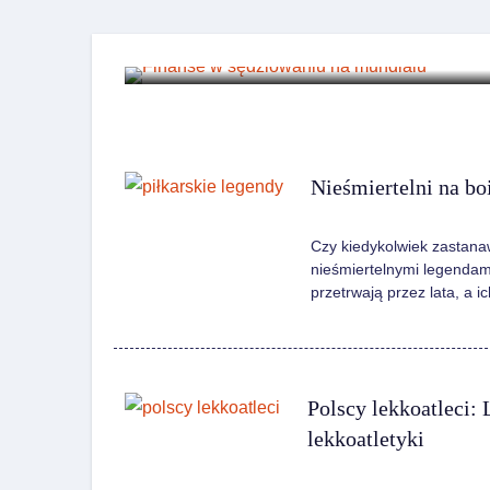
CZYTAJ WIĘCEJ
Nieśmiertelni na bo
Czy kiedykolwiek zastanawi
nieśmiertelnymi legendami
przetrwają przez lata, a 
Polscy lekkoatleci:
lekkoatletyki