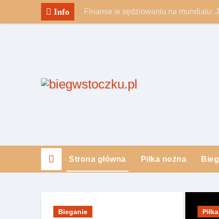
Skip
Info
Finanse w sędziowaniu na mundialu: 
to
content
Strona główna
Piłka nożna
Bieg
Bieganie
Piłk