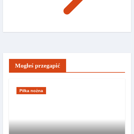
Mogłeś przegapić
Piłka nożna