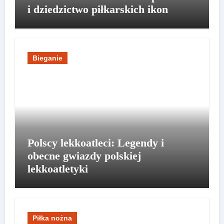
i dziedzictwo piłkarskich ikon
Bieganie
Polscy lekkoatleci: Legendy i
obecne gwiazdy polskiej
lekkoatletyki
Piłka nożna