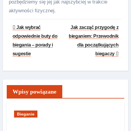
pozbędziemy się jej jak najszybciej w trakcie
aktywności fizycznej.
Nawigacja
Jak wybrać
Jak zacząć przygodę z
wpisu
odpowiednie buty do
bieganiem: Przewodnik
biegania – porady i
dla początkujących
sugestie
biegaczy
Wpisy powiązane
Bieganie